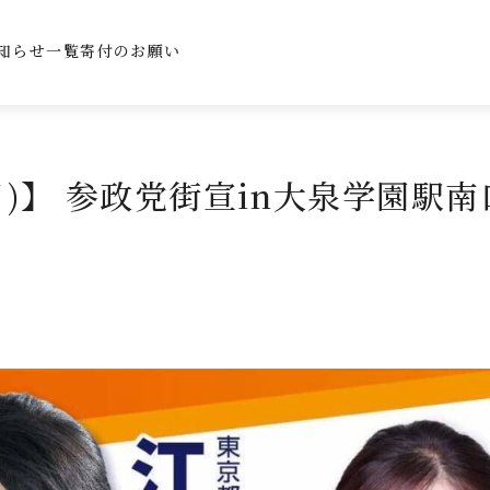
知らせ一覧
寄付のお願い
(日)】 参政党街宣in大泉学園駅