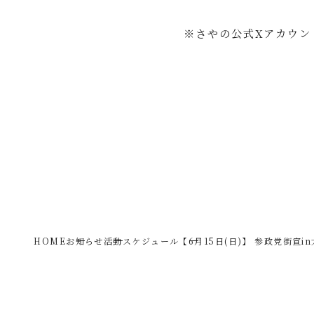
※さやの公式Xアカウン
HOME
お知らせ
活動スケジュール
【6月15日(日)】 参政党街宣